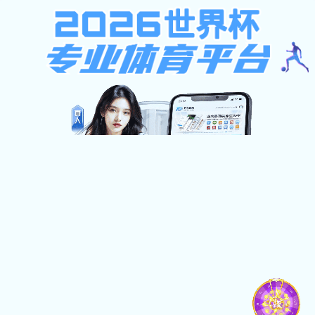
华体会平台-华体会(中国)
合作办学
新昌学院