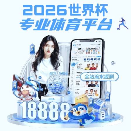
华体会平台-华体会(中国)
首页
四明大讲堂
讲座：关于举办“昌马石窟临摹研究初
探”讲座的通知
来源：宣传部 审核人： 时间：2026-05-06 作者： 点
击：
一、时间：
2026年5月13日13:00